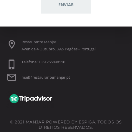
Restaurante Manjar
Avenida 4 Outubro, 392- Pegões - Portugal
Telefone: +351265898116
mail@restaurantemanjar.pt
© 2021 MANJAR POWERED BY ESPIGA. TODOS OS
DIREITOS RESERVADOS.