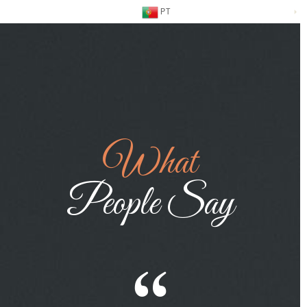
PT
What
People Say