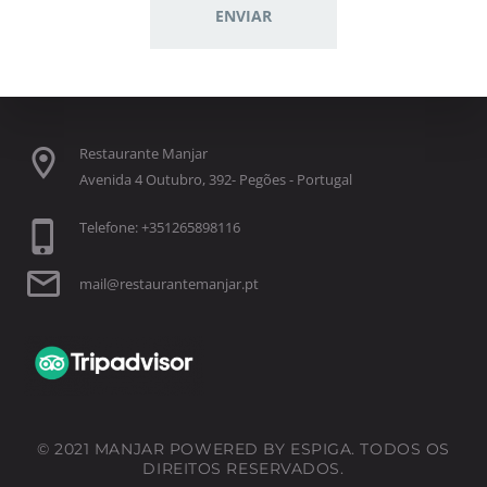
Restaurante Manjar
Avenida 4 Outubro, 392- Pegões - Portugal
Telefone: +351265898116
mail@restaurantemanjar.pt
© 2021 MANJAR POWERED BY ESPIGA. TODOS OS
DIREITOS RESERVADOS.