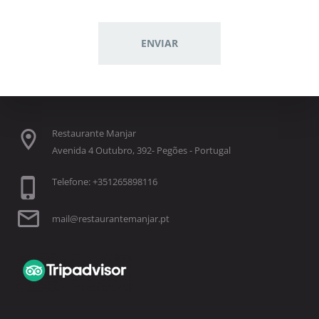
Restaurante Manjar
Avenida 4 Outubro, 392- Pegões - Portugal
Telefone: +351265898116
mail@restaurantemanjar.pt