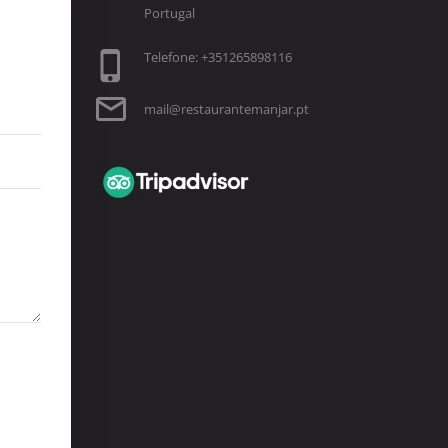
Portugal
Telefone: +351265898116
mail@restaurantemanjar.pt